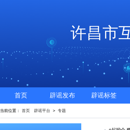
许昌市
首页
辟谣发布
辟谣标签
当前位置：
首页
辟谣平台
>
专题
e起护企 