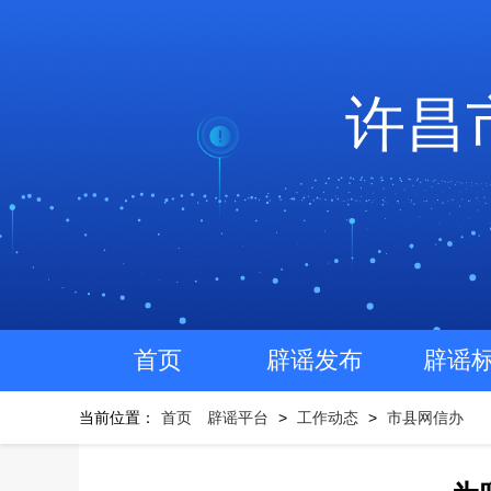
许昌
首页
辟谣发布
辟谣
当前位置：
首页
辟谣平台
>
工作动态
>
市县网信办