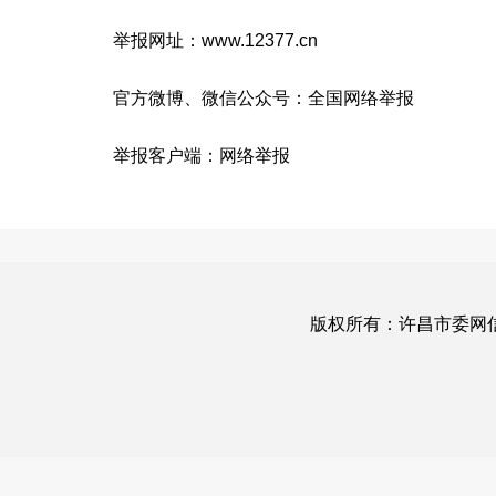
举报网址：www.12377.cn
官方微博、微信公众号：全国网络举报
举报客户端：网络举报
版权所有：许昌市委网