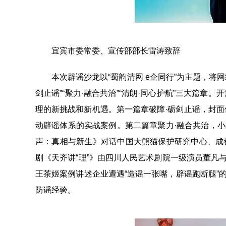
宜宾市委常委、宣传部部长雷涛致辞
本次辟谣沙龙以“蜀韵清网 e企同行”为主题，将网
剑止谣”“聚力·融合共治”“清朗·同心护航”三大篇章
理的新挑战和新机遇。第一篇章破障·砺剑止谣，封面
动辟谣体系的实战案例。第二篇章聚力·融合共治，小
声：真相与新生》对话中国大熊猫保护研究中心、成
剧《天齐讲“理”》由四川人民艺术剧院一级演员董凡
王茶姬案例讲述企业遭遇“造谣一张嘴，辟谣跑断腿”
防谣经验。