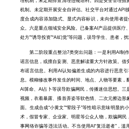
理机制，未定期排查清理违规语料。四是安全管理措
机制。未定期开展安全自评估。社交平台对通过API
度合成内容添加隐式、显式内容标识，未向使用者提
众。六是重点领域安全风险。已备案AI产品提供医疗
处方”“诱导投资”“AI幻觉”等问题，误导学生、患者，
第二阶段重点整治7类突出问题：一是利用AI制作
谣言信息，或擅自妄测、恶意解读重大方针政策。借
布谣言信息。利用AI认知偏差生成的内容进行恶意
息。模糊修改事件发生的时间、地点、人物等要素，
AI算命、AI占卜等误导欺骗网民，传播迷信思想。三
视频，衣着暴露、搔首弄姿等软色情、二次元擦边形
面。生成合成“小黄文”“荤段子”等性暗示意味明显
术，假冒专家、企业家、明星等公众人物，欺骗网民，
事网络诈骗等违法活动。不当使用AI“复活逝者”，滥